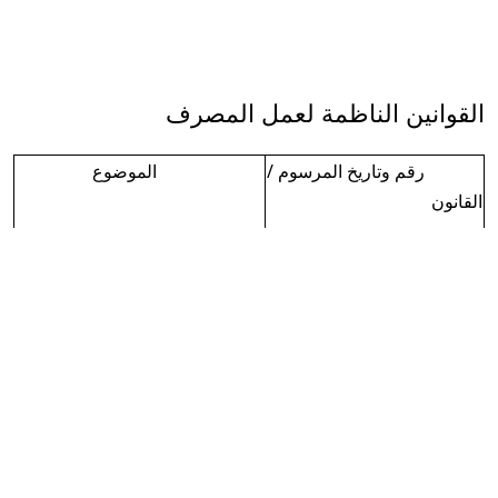
القوانين الناظمة لعمل المصرف
رقم وتاريخ المرسوم /
الموضوع
القانون
المرسوم التشريعي رقم/29/
تاريخ 30/4/2005
من نحن
رقم الهاتف 9471 011
العنوان الإدارة العامة
الجمهورية العربية السورية
دمشق- ساحة عرنوس