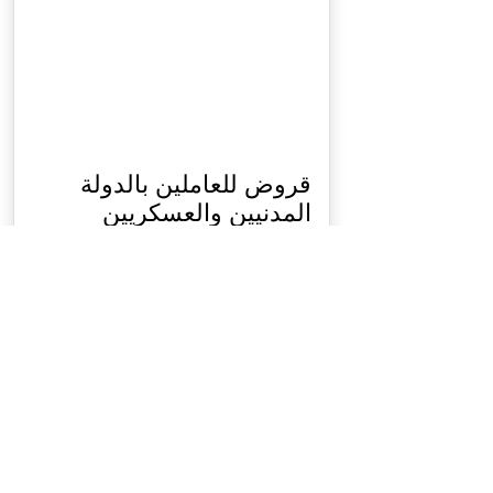
قروض للعاملين بالدولة
المدنيين والعسكريين
والمتقاعدين بضمانة
المؤسسة العامة السورية
للتأمين
القروض