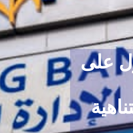
ل على
دليلك لل
قرض لتم
ناهية
المشاريع 
الصغر