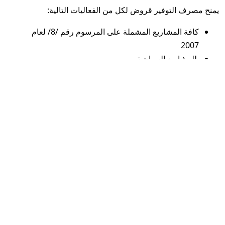
يمنح مصرف التوفير قروض لكل من الفعاليات التالية:
كافة المشاريع المشملة على المرسوم رقم /8/ لعام
2007
للمشاريع السياحية
تمويل الجامعات والأكاديميات والكليات والمعاهد العليا
ومعاهد التقانة والمعاهد المتوسطة والمدارس الخاصة
بكافة مراحلها
تمويل وإكمال وتجهيز المخابر الطبية والعيادات
تمويل بناء وإكمال وتجهيز المستشفيات
والمستوصفات
تمويل بناء وإكمال وتجهيز المشاريع الصناعية
القروض التنموية (العاملين في الدولة والعسكريين
والمتقاعدين )
قروض تمويل رأس المال العامل
قروض المهن العلمية ( أطباء- صيادلة- مهندسين- أطباء
بيطريين- مهندسين زراعيين).