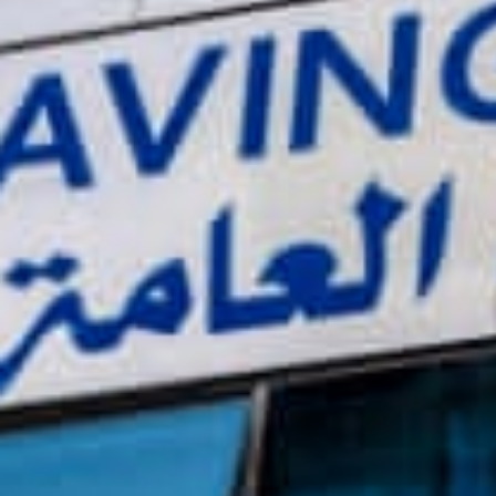
حصول على
دليلك
ء عقار
قرض ل