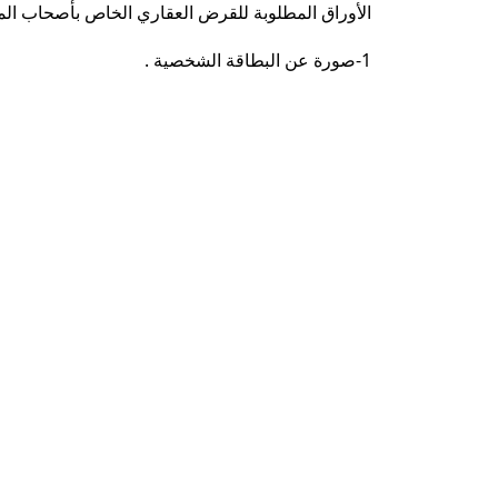
الأوراق المطلوبة للقرض العقاري الخاص بأصحاب المه
1-صورة عن البطاقة الشخصية .
2-وثيقة غير محكوم .
3-بيان عائلي .
4- طلب قرض من الفرع المعني يتم تعبئته بالمعلومات
كضمانة في حال عدم قبول العقار المراد شراؤه كضم
5-
في حال كان طالب القرض من أصحاب المهن العلمي
أ- كتاب من النقابة مبين فيه مايلي :
- تاريخ ممارسة المهنة
- تاريخ الانتساب
- مكان مزاولة المهنة إن وجد