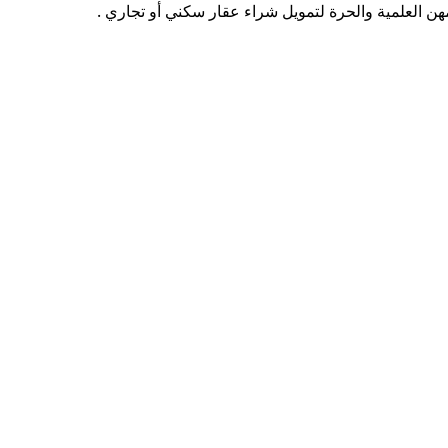
ن العلمية والحرة لتمويل شراء عقار سكني أو تجاري .
 المبينة فيه بالإضافة إلى الأوراق الثبوتية للعقار المراد شراؤه بموج
انة
ة يطلب مايلي :