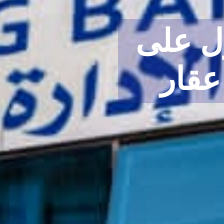
ل على
دليلك لل
قار
قرض لشرا