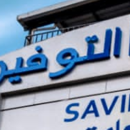
 الخاص
الاست
ورية
بمصر
حول رأي
المرك