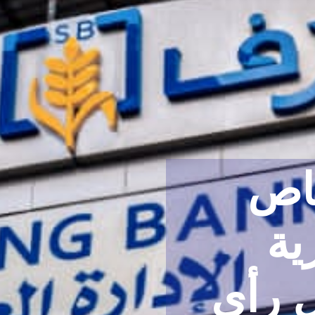
خاص
الاستبيان
ة
بمصرف س
 رأي
المركزي 